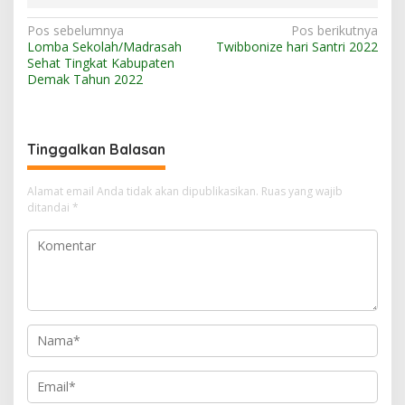
N
Pos sebelumnya
Pos berikutnya
Lomba Sekolah/Madrasah
Twibbonize hari Santri 2022
a
Sehat Tingkat Kabupaten
v
Demak Tahun 2022
i
g
Tinggalkan Balasan
a
s
Alamat email Anda tidak akan dipublikasikan.
Ruas yang wajib
i
ditandai
*
p
o
s