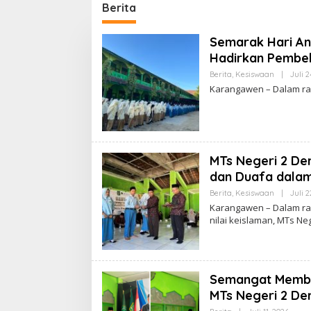
Peserta Didik yang Unggul,
dan Apr
Berita
Religius, dan Berkarakter
Semarak Hari An
Hadirkan Pembel
Berita
,
Kesiswaan
|
Juli 2
Karangawen – Dalam ran
MTs Negeri 2 De
dan Duafa dala
Berita
,
Kesiswaan
|
Juli 2
Karangawen – Dalam ra
nilai keislaman, MTs Ne
Semangat Membar
MTs Negeri 2 D