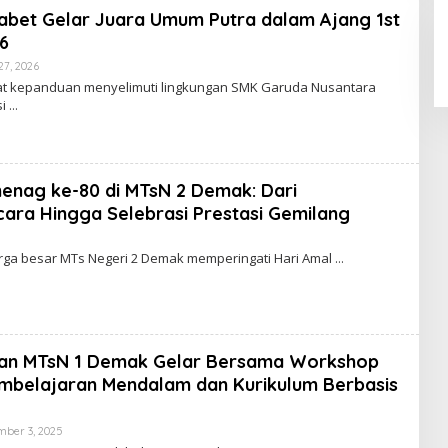
bet Gelar Juara Umum Putra dalam Ajang 1st
6
27, 2026
O
L
t kepanduan menyelimuti lingkungan SMK Garuda Nusantara
E
si
H
M
T
S
N
E
nag ke-80 di MTsN 2 Demak: Dari
G
E
ara Hingga Selebrasi Prestasi Gemilang
R
I
2
rga besar MTs Negeri 2 Demak memperingati Hari Amal
D
E
M
A
K
an MTsN 1 Demak Gelar Bersama Workshop
mbelajaran Mendalam dan Kurikulum Berbasis
ber 3, 2025
O
L