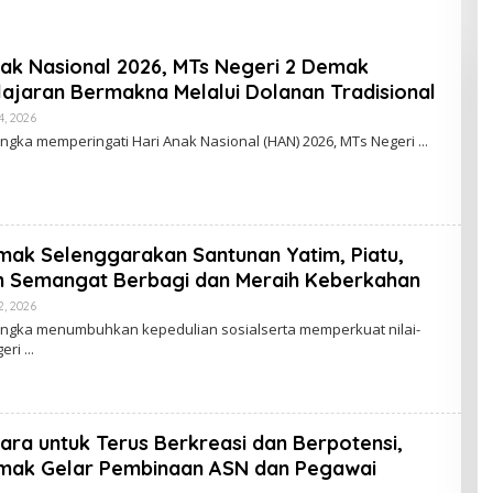
esiasi Prestasi
Melalui Dolanan Tradisional
d
ak Nasional 2026, MTs Negeri 2 Demak
ajaran Bermakna Melalui Dolanan Tradisional
4, 2026
O
L
gka memperingati Hari Anak Nasional (HAN) 2026, MTs Negeri
E
H
M
T
S
N
E
mak Selenggarakan Santunan Yatim, Piatu,
G
E
m Semangat Berbagi dan Meraih Keberkahan
R
I
2, 2026
O
2
L
ngka menumbuhkan kepedulian sosialserta memperkuat nilai-
D
E
geri
E
H
M
M
A
T
K
S
N
E
a untuk Terus Berkreasi dan Berpotensi,
G
E
emak Gelar Pembinaan ASN dan Pegawai
R
I