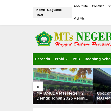
L
e
About Me
Contact
S
Kamis, 6 Agustus
w
2026
a
Visi Misi
t
i
k
e
k
o
n
t
e
Beranda
Profil
PMB
Boarding Scho
n
«
 Negeri 2
MATAMUDA MTs Negeri 2
Upaca
 Dibuka,
Demak Tahun 2026 Resmi
MATAMU
bentukan
Ditutup, Semangat Baru
Demak 
ramuka
Dimulai untuk Mewujudkan
Sambut