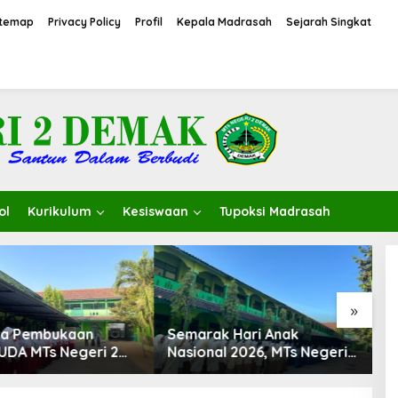
itemap
Privacy Policy
Profil
Kepala Madrasah
Sejarah Singkat
ol
Kurikulum
Kesiswaan
Tupoksi Madrasah
»
ra Pembukaan
Semarak Hari Anak
M
DA MTs Negeri 2
Nasional 2026, MTs Negeri
S
Resmi Digelar,
2 Demak Hadirkan
Y
 Hangat Siswa Baru
Pembelajaran Bermakna
d