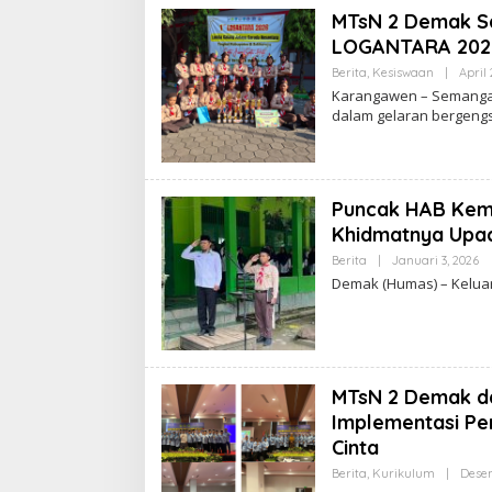
S
MTsN 2 Demak Sa
N
E
LOGANTARA 202
G
E
Berita
,
Kesiswaan
|
April 
R
Karangawen – Semanga
I
2
dalam gelaran bergeng
D
E
M
A
K
Puncak HAB Keme
Khidmatnya Upac
Berita
|
Januari 3, 2026
O
L
Demak (Humas) – Kelua
E
H
M
T
S
N
E
MTsN 2 Demak d
G
E
Implementasi Pe
R
Cinta
I
2
Berita
,
Kurikulum
|
Desem
D
E