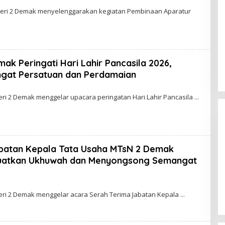
2
ri 2 Demak menyelenggarakan kegiatan Pembinaan Aparatur
D
E
M
A
K
ak Peringati Hari Lahir Pancasila 2026,
gat Persatuan dan Perdamaian
i 2 Demak menggelar upacara peringatan Hari Lahir Pancasila
batan Kepala Tata Usaha MTsN 2 Demak
atkan Ukhuwah dan Menyongsong Semangat
ri 2 Demak menggelar acara Serah Terima Jabatan Kepala