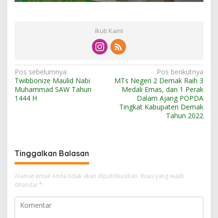
Ikuti Kami
N
Pos sebelumnya
Pos berikutnya
Twibbonize Maulid Nabi
MTs Negeri 2 Demak Raih 3
a
Muhammad SAW Tahun
Medali Emas, dan 1 Perak
v
1444 H
Dalam Ajang POPDA
Tingkat Kabupaten Demak
i
Tahun 2022
g
a
s
Tinggalkan Balasan
i
Alamat email Anda tidak akan dipublikasikan.
Ruas yang wajib
p
ditandai
*
o
s