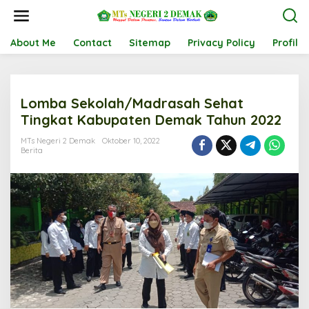
L
e
w
a
About Me
Contact
Sitemap
Privacy Policy
Profil
t
i
k
e
Lomba Sekolah/Madrasah Sehat
k
o
Tingkat Kabupaten Demak Tahun 2022
n
t
MTs Negeri 2 Demak
Oktober 10, 2022
Berita
e
n