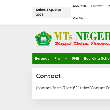
L
e
About Me
Contact
S
Sabtu, 8 Agustus
w
2026
a
Visi Misi
t
i
k
e
k
o
n
t
e
Beranda
Profil
PMB
Boarding Scho
n
Contact
[contact-form-7 id=”65″ title=”Contact F
|
M
E
I
1
,
2