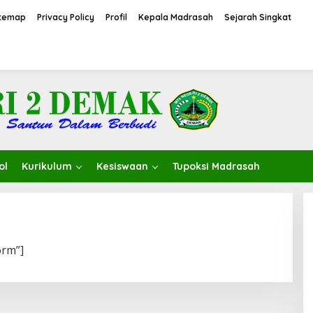
itemap
Privacy Policy
Profil
Kepala Madrasah
Sejarah Singkat
ol
Kurikulum
Kesiswaan
Tupoksi Madrasah
orm”]