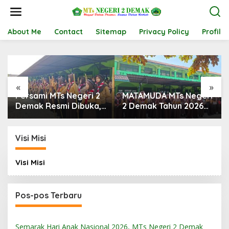
L
e
w
a
About Me
Contact
Sitemap
Privacy Policy
Profil
t
i
k
e
k
«
»
o
Persami MTs Negeri 2
MATAMUDA MTs Negeri
n
t
Demak Resmi Dibuka,
2 Demak Tahun 2026
e
Wadah Pembentukan
Resmi Ditutup,
n
Karakter Pramuka
Semangat Baru
Penggalang
Dimulai untuk
Visi Misi
Mewujudkan Peserta
Didik yang Unggul,
Visi Misi
Religius, dan
Berkarakter
Pos-pos Terbaru
Semarak Hari Anak Nasional 2026, MTs Negeri 2 Demak