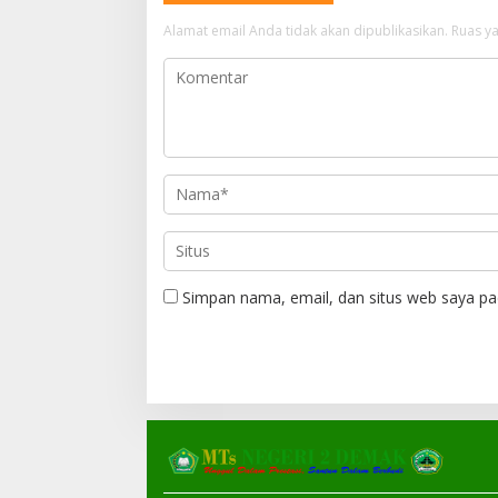
a
Alamat email Anda tidak akan dipublikasikan.
Ruas ya
s
i
p
o
s
Simpan nama, email, dan situs web saya pa