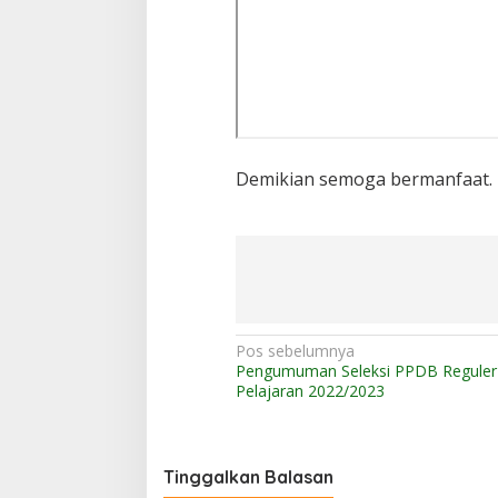
Demikian semoga bermanfaat.
N
Pos sebelumnya
Pengumuman Seleksi PPDB Reguler
a
Pelajaran 2022/2023
v
i
g
Tinggalkan Balasan