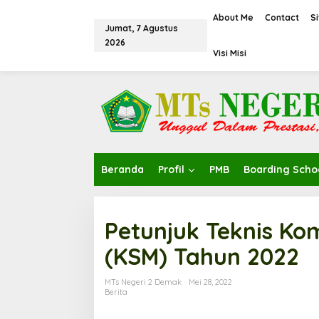
L
e
About Me
Contact
S
Jumat, 7 Agustus
w
2026
a
Visi Misi
t
i
k
e
k
o
n
t
e
Beranda
Profil
PMB
Boarding Scho
n
Petunjuk Teknis Ko
(KSM) Tahun 2022
MTs Negeri 2 Demak
Mei 28, 2022
Berita