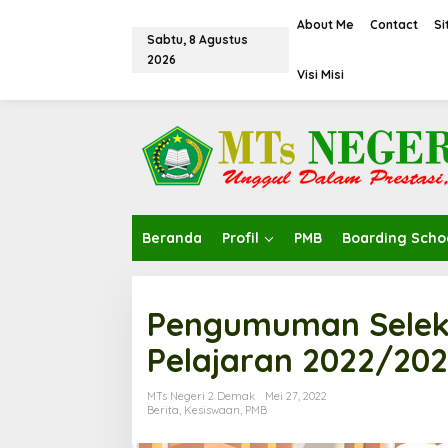
L
e
About Me
Contact
S
Sabtu, 8 Agustus
w
2026
a
Visi Misi
t
i
k
e
k
o
n
t
e
Beranda
Profil
PMB
Boarding Scho
n
Pengumuman Seleks
Pelajaran 2022/20
MTs Negeri 2 Demak
Mei 27, 2022
Berita
,
Kesiswaan
,
PMB