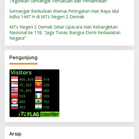
Teguhkan Semangat Persatuan dan Perdamaian
Semangat Berkurban Warnai Peringatan Hari Raya Idul
Adha 1447 H di MTs Negeri 2 Demak
MTs Negeri 2 Demak Gelar Upacara Hari Kebangkitan
Nasional ke 118, “Jaga Tunas Bangsa Demi Kedaulatan
Negara”
Pengunjung
Arsip