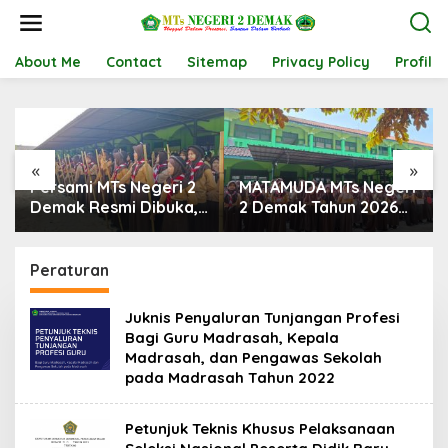
L
e
w
a
About Me
Contact
Sitemap
Privacy Policy
Profil
t
i
k
e
k
«
»
o
Persami MTs Negeri 2
MATAMUDA MTs Negeri
n
t
Demak Resmi Dibuka,
2 Demak Tahun 2026
e
Wadah Pembentukan
Resmi Ditutup,
n
Karakter Pramuka
Semangat Baru
Penggalang
Dimulai untuk
Peraturan
Mewujudkan Peserta
Didik yang Unggul,
Juknis Penyaluran Tunjangan Profesi
Religius, dan
Bagi Guru Madrasah, Kepala
Berkarakter
Madrasah, dan Pengawas Sekolah
pada Madrasah Tahun 2022
Petunjuk Teknis Khusus Pelaksanaan