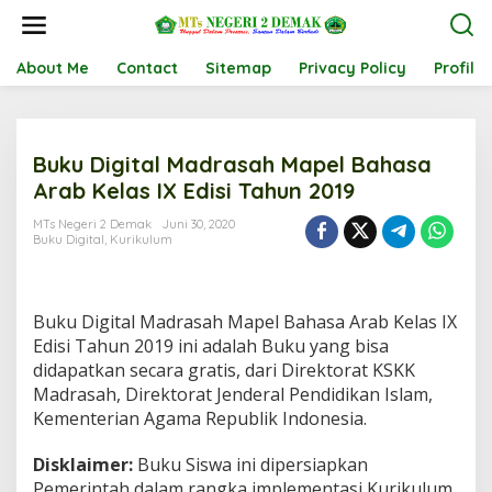
L
e
w
a
About Me
Contact
Sitemap
Privacy Policy
Profil
t
i
k
e
Buku Digital Madrasah Mapel Bahasa
k
o
Arab Kelas IX Edisi Tahun 2019
n
t
MTs Negeri 2 Demak
Juni 30, 2020
Buku Digital
,
Kurikulum
e
n
Buku Digital Madrasah Mapel Bahasa Arab Kelas IX
Edisi Tahun 2019 ini adalah Buku yang bisa
didapatkan secara gratis, dari Direktorat KSKK
Madrasah, Direktorat Jenderal Pendidikan Islam,
Kementerian Agama Republik Indonesia.
Disklaimer:
Buku Siswa ini dipersiapkan
Pemerintah dalam rangka implementasi Kurikulum