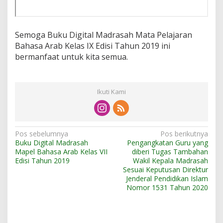
Semoga Buku Digital Madrasah Mata Pelajaran
Bahasa Arab Kelas IX Edisi Tahun 2019 ini
bermanfaat untuk kita semua.
Ikuti Kami
N
Pos sebelumnya
Pos berikutnya
Buku Digital Madrasah
Pengangkatan Guru yang
a
Mapel Bahasa Arab Kelas VII
diberi Tugas Tambahan
v
Edisi Tahun 2019
Wakil Kepala Madrasah
Sesuai Keputusan Direktur
i
Jenderal Pendidikan Islam
Nomor 1531 Tahun 2020
g
a
s