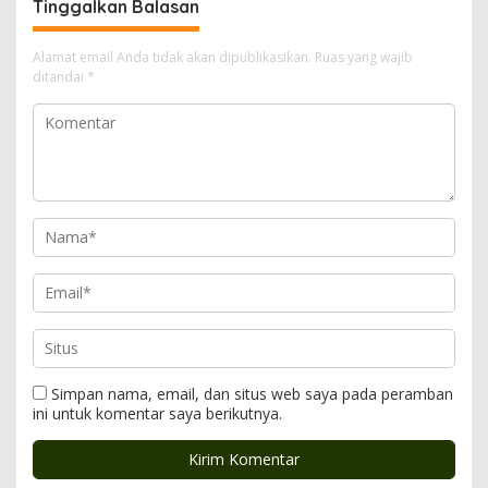
Tinggalkan Balasan
i
p
Alamat email Anda tidak akan dipublikasikan.
Ruas yang wajib
o
ditandai
*
s
Simpan nama, email, dan situs web saya pada peramban
ini untuk komentar saya berikutnya.