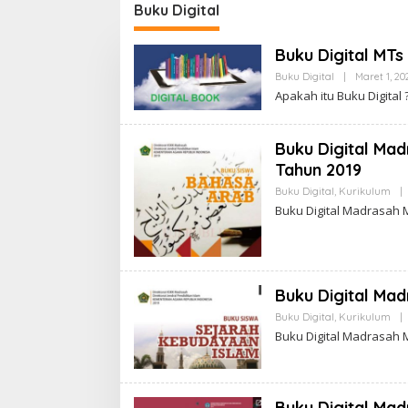
nan Tradisional
dan Meraih Keberkahan
Pengg
Buku Digital
Buku Digital MT
Buku Digital
|
Maret 1, 20
Apakah itu Buku Digital 
Buku Digital Mad
Tahun 2019
Buku Digital
,
Kurikulum
|
Buku Digital Madrasah M
Buku Digital Mad
Buku Digital
,
Kurikulum
|
Buku Digital Madrasah 
Buku Digital Mad