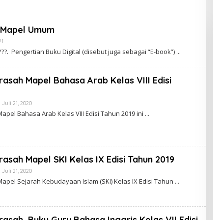
alang
Peserta Didik yang Unggul,
d
Religius, dan Berkarakter
s Mapel Umum
21
O
L
???. Pengertian Buku Digital (disebut juga sebagai “E-book”)
E
H
M
T
rasah Mapel Bahasa Arab Kelas VIII Edisi
S
N
E
Juli 21, 2020
O
G
L
E
apel Bahasa Arab Kelas VIII Edisi Tahun 2019 ini
E
R
H
I
M
2
T
D
S
E
N
M
rasah Mapel SKI Kelas IX Edisi Tahun 2019
E
A
G
K
Juli 21, 2020
O
E
L
R
Mapel Sejarah Kebudayaan Islam (SKI) Kelas IX Edisi Tahun
E
I
H
2
M
D
T
E
S
M
rasah, Buku Guru Bahasa Inggris Kelas VII Edisi
N