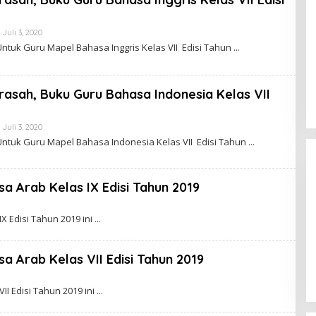
A
E
K
G
E
Juli 3, 2020
O
R
L
Untuk Guru Mapel Bahasa Inggris Kelas VII Edisi Tahun
I
E
2
H
D
M
E
T
M
rasah, Buku Guru Bahasa Indonesia Kelas VII
S
A
N
K
E
G
Juli 3, 2020
O
E
L
Untuk Guru Mapel Bahasa Indonesia Kelas VII Edisi Tahun
R
E
I
H
2
M
D
T
E
a Arab Kelas IX Edisi Tahun 2019
S
M
N
A
E
K
G
X Edisi Tahun 2019 ini
E
R
I
2
a Arab Kelas VII Edisi Tahun 2019
D
E
M
I Edisi Tahun 2019 ini
A
K