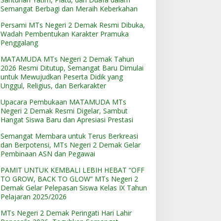
an Apresiasi Prestasi
Melalui Dolanan Tradisional
Semangat Berbagi dan Meraih Keberkahan
Persami MTs Negeri 2 Demak Resmi Dibuka,
Wadah Pembentukan Karakter Pramuka
Penggalang
MATAMUDA MTs Negeri 2 Demak Tahun
2026 Resmi Ditutup, Semangat Baru Dimulai
untuk Mewujudkan Peserta Didik yang
Unggul, Religius, dan Berkarakter
Upacara Pembukaan MATAMUDA MTs
Negeri 2 Demak Resmi Digelar, Sambut
Hangat Siswa Baru dan Apresiasi Prestasi
Semangat Membara untuk Terus Berkreasi
dan Berpotensi, MTs Negeri 2 Demak Gelar
Pembinaan ASN dan Pegawai
PAMIT UNTUK KEMBALI LEBIH HEBAT “OFF
TO GROW, BACK TO GLOW” MTs Negeri 2
Demak Gelar Pelepasan Siswa Kelas IX Tahun
Pelajaran 2025/2026
MTs Negeri 2 Demak Peringati Hari Lahir