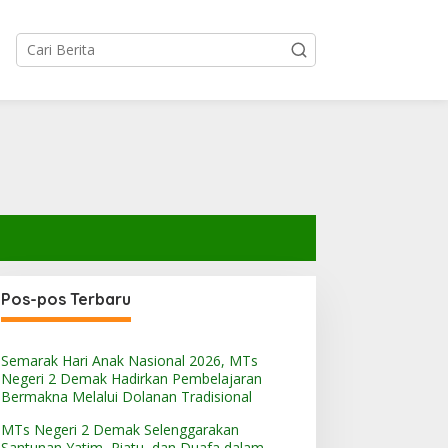
Pos-pos Terbaru
Semarak Hari Anak Nasional 2026, MTs
pacara Pembukaan
Semarak Hari Anak
Negeri 2 Demak Hadirkan Pembelajaran
ATAMUDA MTs Negeri 2
Nasional 2026, MTs Negeri
Bermakna Melalui Dolanan Tradisional
emak Resmi Digelar,
2 Demak Hadirkan
MTs Negeri 2 Demak Selenggarakan
ambut Hangat Siswa Baru
Pembelajaran Bermakna
Santunan Yatim, Piatu, dan Duafa dalam