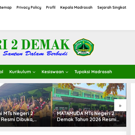
itemap
Privacy Policy
Profil
Kepala Madrasah
Sejarah Singkat
ol
Kurikulum
Kesiswaan
Tupoksi Madrasah
»
i MTs Negeri 2
MATAMUDA MTs Negeri 2
U
Resmi Dibuka,
Demak Tahun 2026 Resmi
M
 Pembentukan
Ditutup, Semangat Baru
D
er Pramuka
Dimulai untuk Mewujudkan
S