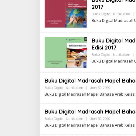
2017
Buku Digital
,
Kurikulum
|
Buku Digital Madrasah 
Buku Digital Mad
Edisi 2017
Buku Digital
,
Kurikulum
|
Buku Digital Madrasah 
Buku Digital Madrasah Mapel Bahas
Buku Digital
,
Kurikulum
|
Juni 30, 2020
O
L
Buku Digital Madrasah Mapel Bahasa Arab Kelas I
E
H
M
T
Buku Digital Madrasah Mapel Bahas
S
N
Buku Digital
,
Kurikulum
|
Juni 30, 2020
O
E
L
Buku Digital Madrasah Mapel Bahasa Arab Kelas VI
G
E
E
H
R
M