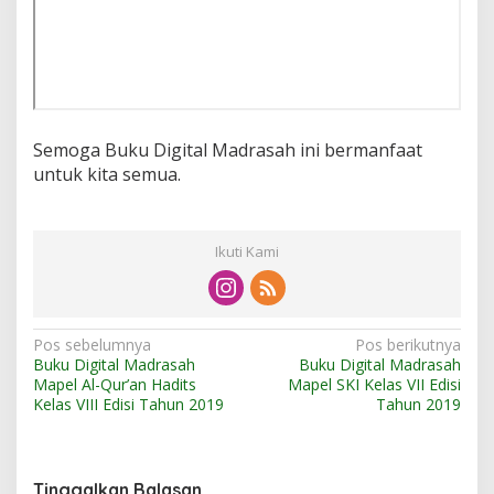
Semoga Buku Digital Madrasah ini bermanfaat
untuk kita semua.
Ikuti Kami
N
Pos sebelumnya
Pos berikutnya
Buku Digital Madrasah
Buku Digital Madrasah
a
Mapel Al-Qur’an Hadits
Mapel SKI Kelas VII Edisi
v
Kelas VIII Edisi Tahun 2019
Tahun 2019
i
g
Tinggalkan Balasan