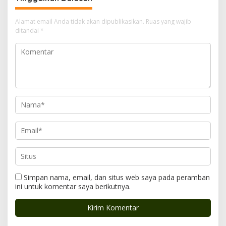
a
s
Alamat email Anda tidak akan dipublikasikan.
Ruas yang wajib
i
ditandai
*
p
o
s
Simpan nama, email, dan situs web saya pada peramban
ini untuk komentar saya berikutnya.