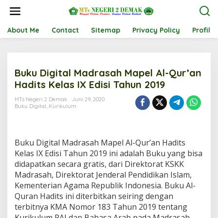
L
e
w
a
About Me
Contact
Sitemap
Privacy Policy
Profil
t
i
k
e
Buku Digital Madrasah Mapel Al-Qur’an
k
o
Hadits Kelas IX Edisi Tahun 2019
n
t
MTs Negeri 2 Demak
Juni 29, 2020
Buku Digital
,
Kurikulum
e
n
Buku Digital Madrasah Mapel Al-Qur’an Hadits
Kelas IX Edisi Tahun 2019 ini adalah Buku yang bisa
didapatkan secara gratis, dari Direktorat KSKK
Madrasah, Direktorat Jenderal Pendidikan Islam,
Kementerian Agama Republik Indonesia. Buku Al-
Quran Hadits ini diterbitkan seiring dengan
terbitnya KMA Nomor 183 Tahun 2019 tentang
Kurikulum PAI dan Bahasa Arab pada Madrasah.