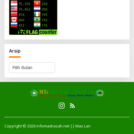
Arsip
A
r
s
i
p
Copyright © 2026 infomadrasah.net || Mas Lan