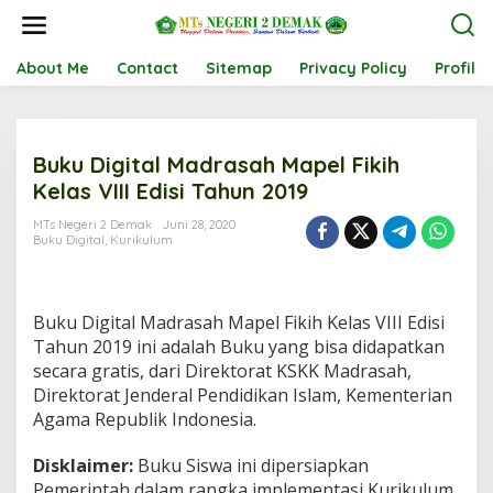
L
e
w
a
About Me
Contact
Sitemap
Privacy Policy
Profil
t
i
k
e
Buku Digital Madrasah Mapel Fikih
k
o
Kelas VIII Edisi Tahun 2019
n
t
MTs Negeri 2 Demak
Juni 28, 2020
Buku Digital
,
Kurikulum
e
n
Buku Digital Madrasah Mapel Fikih Kelas VIII Edisi
Tahun 2019 ini adalah Buku yang bisa didapatkan
secara gratis, dari Direktorat KSKK Madrasah,
Direktorat Jenderal Pendidikan Islam, Kementerian
Agama Republik Indonesia.
Disklaimer:
Buku Siswa ini dipersiapkan
Pemerintah dalam rangka implementasi Kurikulum