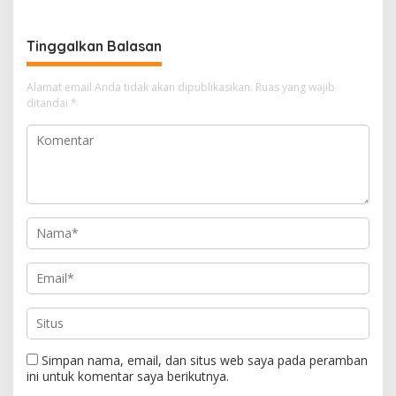
g
a
s
Tinggalkan Balasan
i
Alamat email Anda tidak akan dipublikasikan.
Ruas yang wajib
p
ditandai
*
o
s
Simpan nama, email, dan situs web saya pada peramban
ini untuk komentar saya berikutnya.