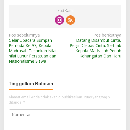
Ikuti Kami
N
Pos sebelumnya
Pos berikutnya
Gelar Upacara Sumpah
Datang Disambut Cinta,
a
Pemuda Ke 97, Kepala
Pergi Dilepas Cinta: Sertijab
v
Madrasah Tekankan Nilai-
Kepala Madrasah Penuh
nilai Luhur Persatuan dan
Kehangatan Dan Haru
i
Nasionalisme Siswa
g
a
s
Tinggalkan Balasan
i
Alamat email Anda tidak akan dipublikasikan.
Ruas yang wajib
p
ditandai
*
o
s