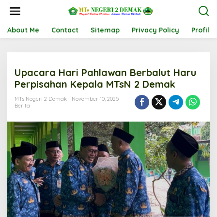
L
e
w
a
About Me
Contact
Sitemap
Privacy Policy
Profil
t
i
k
e
Upacara Hari Pahlawan Berbalut Haru
k
o
Perpisahan Kepala MTsN 2 Demak
n
t
MTs Negeri 2 Demak
November 10, 2025
Berita
e
n