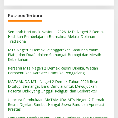
Pos-pos Terbaru
Semarak Hari Anak Nasional 2026, MTs Negeri 2 Demak
Hadirkan Pembelajaran Bermakna Melalui Dolanan
Tradisional
MTs Negeri 2 Demak Selenggarakan Santunan Yatim,
Piatu, dan Duafa dalam Semangat Berbagi dan Meraih
Keberkahan
Persami MTs Negeri 2 Demak Resmi Dibuka, Wadah
Pembentukan Karakter Pramuka Penggalang
MATAMUDA MTs Negeri 2 Demak Tahun 2026 Resmi
Ditutup, Semangat Baru Dimulai untuk Mewujudkan
Peserta Didik yang Unggul, Religius, dan Berkarakter
Upacara Pembukaan MATAMUDA MTs Negeri 2 Demak
Resmi Digelar, Sambut Hangat Siswa Baru dan Apresiasi
Prestasi
Semangat Membara untuk Terus Berkreasi dan Berpotensi,