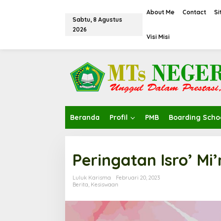
L
e
About Me
Contact
S
Sabtu, 8 Agustus
w
2026
a
Visi Misi
t
i
k
e
k
o
n
t
e
Beranda
Profil
PMB
Boarding Scho
n
Peringatan Isro’ Mi’
Luluk Karisma
Februari 20, 2023
Berita
,
Kesiswaan