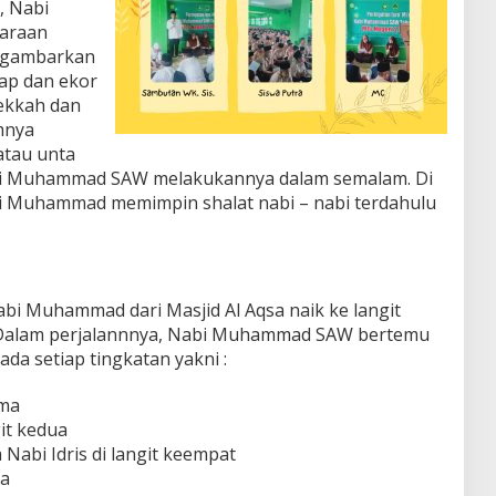
, Nabi
araan
igambarkan
ap dan ekor
ekkah dan
mnya
tau unta
bi Muhammad SAW melakukannya dalam semalam. Di
abi Muhammad memimpin shalat nabi – nabi terdahulu
abi Muhammad dari Masjid Al Aqsa naik ke langit
 Dalam perjalannnya, Nabi Muhammad SAW bertemu
da setiap tingkatan yakni :
ama
git kedua
a Nabi Idris di langit keempat
ma