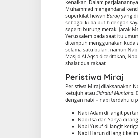
kenaikan. Dalam perjalanannya
Muhammad mengendarai kend
superkilat hewan
Buraq
yang d
sebagai kuda putih dengan say
seperti burung merak. Jarak M
Yerussalem pada saat itu umu
ditempuh menggunakan kuda a
selama satu bulan, namun Na
Masjid Al Aqsa diceritakan, N
shalat dua rakaat.
Peristiwa Miraj
Peristiwa Miraj dilaksanakan N
ketujuh atau
Sidratul Muntaha
.
dengan nabi – nabi terdahulu pa
Nabi Adam di langit pert
Nabi Isa dan Yahya di lan
Nabi Yusuf di langit ketig
Nabi Harun di langit keli