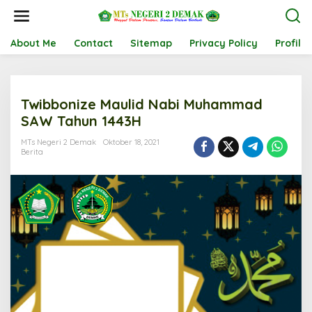
L
e
w
a
About Me
Contact
Sitemap
Privacy Policy
Profil
t
i
k
e
Twibbonize Maulid Nabi Muhammad
k
o
SAW Tahun 1443H
n
t
MTs Negeri 2 Demak
Oktober 18, 2021
Berita
e
n