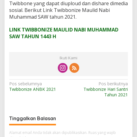
Twibbone yang dapat diuploud dan dishare dimedia
sosial. Berikut Link Twibbonize Maulid Nabi
Muhammad SAW tahun 2021.
LINK TWIBBONIZE MAULID NABI MUHAMMAD
SAW TAHUN 1443 H
Ikuti Kami
N
Pos sebelumnya
Pos berikutnya
Twibbonize ANBK 2021
Twibbonize Hari Santri
a
Tahun 2021
v
i
g
Tinggalkan Balasan
a
Alamat email Anda tidak akan dipublikasikan.
Ruas yang wajib
s