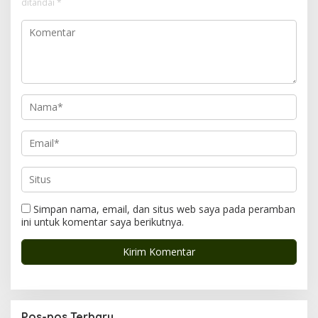
ditandai
*
i
p
o
s
Simpan nama, email, dan situs web saya pada peramban
ini untuk komentar saya berikutnya.
Pos-pos Terbaru