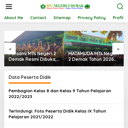
L
e
w
a
About Me
Contact
Sitemap
Privacy Policy
Profil
t
i
k
e
k
«
»
o
Persami MTs Negeri 2
MATAMUDA MTs Negeri
n
t
Demak Resmi Dibuka,
2 Demak Tahun 2026
e
Wadah Pembentukan
Resmi Ditutup,
n
Karakter Pramuka
Semangat Baru
Penggalang
Dimulai untuk
Data Peserta Didik
Mewujudkan Peserta
Didik yang Unggul,
Pembagian Kelas 8 dan Kelas 9 Tahun Pelajaran
Religius, dan
2022/2023
Berkarakter
Terlindungi: Foto Peserta Didik Kelas IX Tahun
Pelajaran 2021/2022