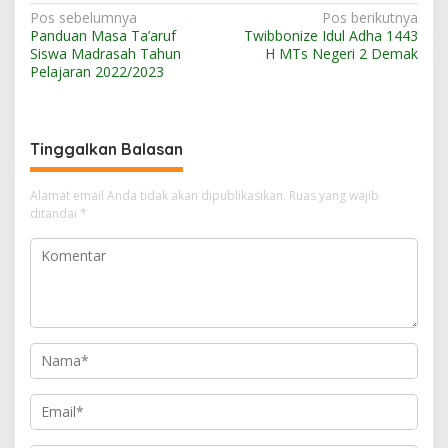
N
Pos sebelumnya
Pos berikutnya
Panduan Masa Ta’aruf
Twibbonize Idul Adha 1443
a
Siswa Madrasah Tahun
H MTs Negeri 2 Demak
v
Pelajaran 2022/2023
i
g
Tinggalkan Balasan
a
s
Alamat email Anda tidak akan dipublikasikan.
Ruas yang wajib
i
ditandai
*
p
o
s