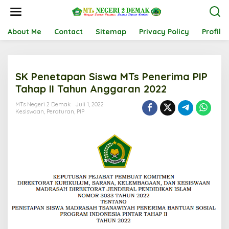
L
e
w
a
About Me
Contact
Sitemap
Privacy Policy
Profil
t
i
k
e
SK Penetapan Siswa MTs Penerima PIP
k
o
Tahap II Tahun Anggaran 2022
n
t
MTs Negeri 2 Demak
Juli 1, 2022
Kesiswaan
,
Peraturan
,
PIP
e
n