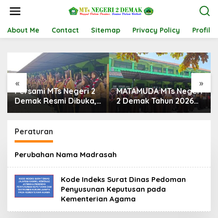
L
e
w
a
About Me
Contact
Sitemap
Privacy Policy
Profil
t
i
k
e
k
«
»
o
Persami MTs Negeri 2
MATAMUDA MTs Negeri
n
t
Demak Resmi Dibuka,
2 Demak Tahun 2026
e
Wadah Pembentukan
Resmi Ditutup,
n
Karakter Pramuka
Semangat Baru
Penggalang
Dimulai untuk
Peraturan
Mewujudkan Peserta
Didik yang Unggul,
Perubahan Nama Madrasah
Religius, dan
Berkarakter
Kode Indeks Surat Dinas Pedoman
Penyusunan Keputusan pada
Kementerian Agama